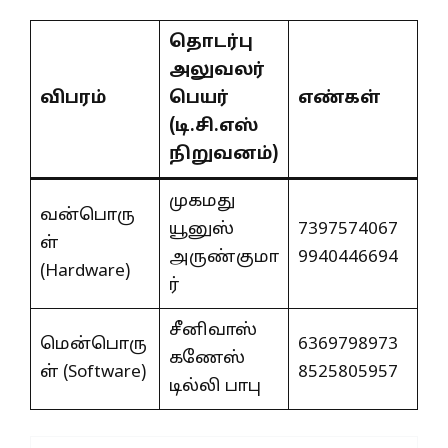
தொடர்பு
அலுவலர்
விபரம்
பெயர்
எண்கள்
(டி.சி.எஸ்
நிறுவனம்)
முகமது
வன்பொரு
யூனுஸ்
7397574067
ள்
அருண்குமா
9940446694
(Hardware)
ர்
சீனிவாஸ்
மென்பொரு
6369798973
கணேஸ்
ள் (Software)
8525805957
டில்லி பாபு