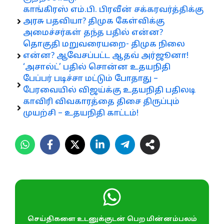
காங்கிரஸ் எம்.பி. பிரவீன் சக்கரவர்த்திக்கு
அரசு பதவியா? திமுக கேள்விக்கு
அமைச்சர்கள் தந்த பதில் என்ன?
தொகுதி மறுவரையறை- திமுக நிலை
என்ன? ஆவேசப்பட்ட ஆதவ் அர்ஜூனா!
‘அசால்ட்’ பதில் சொன்ன உதயநிதி
பேப்பர் படிச்சா மட்டும் போதாது –
பேரவையில் விஜய்க்கு உதயநிதி பதிலடி
காவிரி விவகாரத்தை திசை திருப்பும்
முயற்சி – உதயநிதி காட்டம்!
செய்திகளை உடனுக்குடன் பெற மின்னம்பலம்