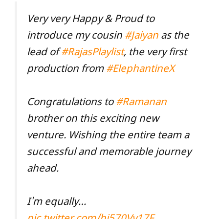
Very very Happy & Proud to
introduce my cousin
#Jaiyan
as the
lead of
#RajasPlaylist
, the very first
production from
#ElephantineX
Congratulations to
#Ramanan
brother on this exciting new
venture. Wishing the entire team a
successful and memorable journey
ahead.
I'm equally…
pic.twitter.com/hi570Vv17F