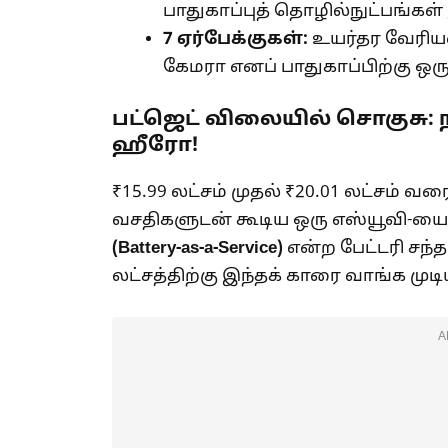
பாதுகாப்புத் தொழில்நுட்பங்கள
7
ஏர்பேக்குகள்:
உயர்தர வேரியண்
கேமரா எனப் பாதுகாப்பிற்கு ஒ
பட்ஜெட் விலையில் சொகுசு: நட
ஹீரோ!
₹15.99 லட்சம் முதல் ₹20.01 லட்சம் 
வசதிகளுடன் கூடிய ஒரு எஸ்யூவி-யை ம
(Battery-as-a-Service)
என்ற பேட்டரி சந்தா
லட்சத்திற்கு இந்தக் காரை வாங்க முடி
A