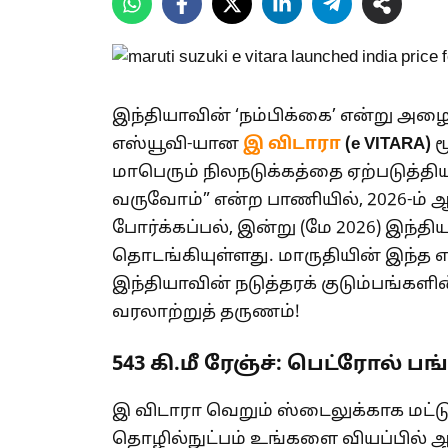
இந்தியாவின் ‘நம்பிக்கை’ என்று அழைக
எஸ்யூவி-யான
இ விடாரா
(e VITARA)
ம
மாபெரும் நிலநடுக்கத்தை ஏற்படுத்தி
வருவோம்” என்ற பாணியில், 2026-ம் 
போர்க்கப்பல், இன்று (மே 2026) இந்தி
தொடங்கியுள்ளது. மாருதியின் இந்த என
இந்தியாவின் நடுத்தரக் குடும்பங்கள
வரலாற்றுத் தருணம்!
543 கி.மீ ரேஞ்ச்: பெட்ரோல் 
இ விடாரா வெறும் ஸ்டைலுக்காக மட்ட
தொழில்நுட்பம் உங்களை வியப்பில் ஆழ்