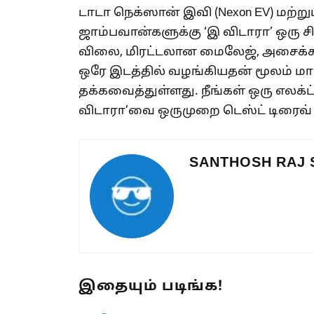
டாடா நெக்ஸான் இவி (Nexon EV) மற்
ஜாம்பவான்களுக்கு ‘இ விடாரா’ ஒரு 
விலை, மிரட்டலான மைலேஜ், அசைக்க 
ஒரே இடத்தில் வழங்கியதன் மூலம் மார
தக்கவைத்துள்ளது. நீங்கள் ஒரு எலக்ட்ர
விடாரா’வை ஒருமுறை டெஸ்ட் டிரைவ் ச
SANTHOSH RAJ
இதையும் படிங்க!