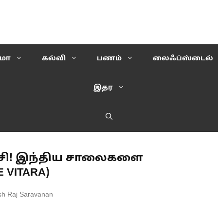
ிமா
கல்வி
பணம்
லைஃப்ஸ்டைல்
இதர
ரட்சி! இந்திய சாலைகளை
 VITARA)
sh Raj Saravanan