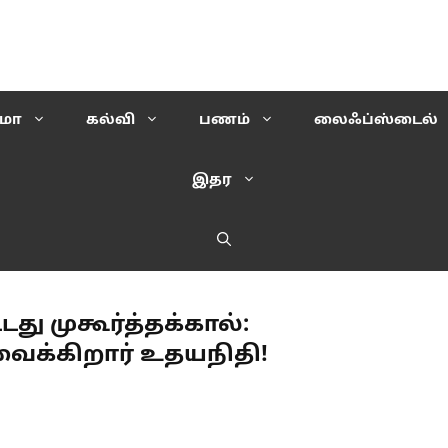
ிமா
கல்வி
பணம்
லைஃப்ஸ்டைல்
இதர
து முகூர்த்தக்கால்:
ைக்கிறார் உதயநிதி!