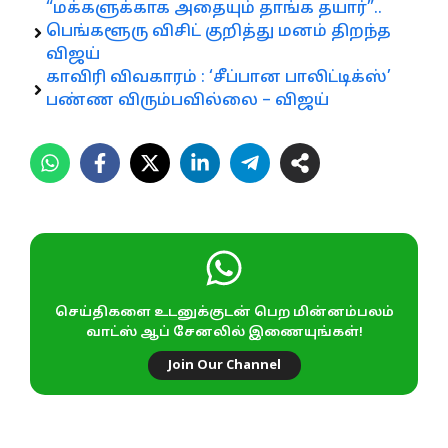
“மக்களுக்காக அதையும் தாங்க தயார்”..
பெங்களூரு விசிட் குறித்து மனம் திறந்த
விஜய்
காவிரி விவகாரம் : ‘சீப்பான பாலிட்டிக்ஸ்’
பண்ண விரும்பவில்லை – விஜய்
செய்திகளை உடனுக்குடன் பெற மின்னம்பலம்
வாட்ஸ் ஆப் சேனலில் இணையுங்கள்!
Join Our Channel