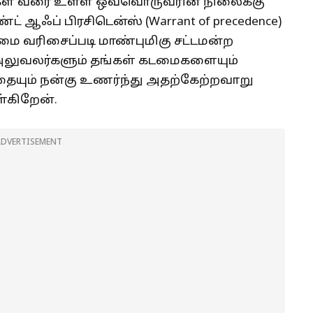
கர்கள் வரை உள்ள ஒவ்வொருவரின் நிலைக்கு
 ஆஃப் பிரசிடென்ஸ் (Warrant of precedence)
மை வரிசைப்படி மாண்புமிகு சட்டமன்ற
 அலுவலர்களும் தங்கள் கடமைகளையும்
தையும் நன்கு உணர்ந்து அதற்கேற்றவாறு
்கிறேன்.
ADVERTISEMENT