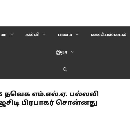
ிமா
கல்வி
பணம்
லைஃப்ஸ்டைல்
இதர
 தவெக எம்.எல்.ஏ. பல்லவி
ேசிடி பிரபாகர் சொன்னது