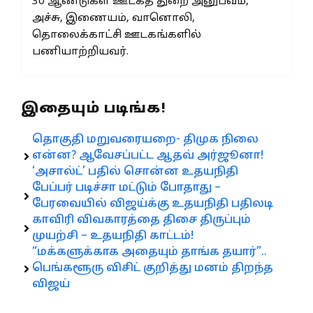
30 ஆண்டுகள் ஊடகத் துறை அனுபவம்,
அச்சு, இணையம், வானொலி,
தொலைக்காட்சி ஊடகங்களில்
பணியாற்றியவர்.
இதையும் படிங்க!
தொகுதி மறுவரையறை- திமுக நிலை
என்ன? ஆவேசப்பட்ட ஆதவ் அர்ஜூனா!
‘அசால்ட்’ பதில் சொன்ன உதயநிதி
பேப்பர் படிச்சா மட்டும் போதாது –
பேரவையில் விஜய்க்கு உதயநிதி பதிலடி
காவிரி விவகாரத்தை திசை திருப்பும்
முயற்சி – உதயநிதி காட்டம்!
“மக்களுக்காக அதையும் தாங்க தயார்”..
பெங்களூரு விசிட் குறித்து மனம் திறந்த
விஜய்
காவிரி விவகாரம் : ‘சீப்பான பாலிட்டிக்ஸ்’