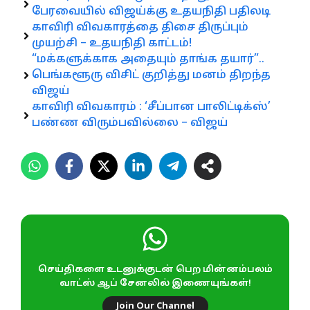
பேரவையில் விஜய்க்கு உதயநிதி பதிலடி
காவிரி விவகாரத்தை திசை திருப்பும்
முயற்சி – உதயநிதி காட்டம்!
“மக்களுக்காக அதையும் தாங்க தயார்”..
பெங்களூரு விசிட் குறித்து மனம் திறந்த
விஜய்
காவிரி விவகாரம் : ‘சீப்பான பாலிட்டிக்ஸ்’
பண்ண விரும்பவில்லை – விஜய்
செய்திகளை உடனுக்குடன் பெற மின்னம்பலம்
வாட்ஸ் ஆப் சேனலில் இணையுங்கள்!
Join Our Channel