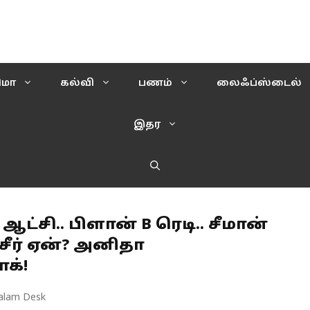
ிமா
கல்வி
பணம்
லைஃப்ஸ்டைல்
இதர
ஆட்சி.. பிளான் B ரெடி.. சீமான்
சீர் ஏன்? அனிதா
க்!
alam Desk