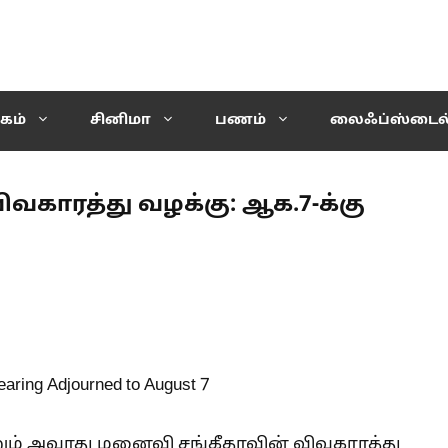
கம்
சினிமா
பணம்
லைஃப்ஸ்டைல
விவகாரத்து வழக்கு: ஆக.7-க்கு
ற்றும் அவரது மனைவி சங்கீதாவின் விவகாரத்து