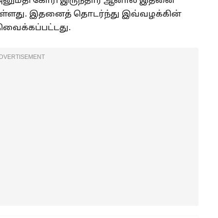
 அனுமதி கோரி இருந்தார் ஆனால் இதனை
துள்ளது. இதனைத் தொடர்ந்து இவ்வழக்கின்
ிவைக்கப்பட்டது.
DVERTISEMENT