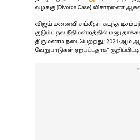
வழக்கு (Divorce Case) விசாரணை ஆகஸ்ட
விஜய் மனைவி சங்கீதா, கடந்த டிசம்பர
குடும்ப நல நீதிமன்றத்தில் மனு தாக்க
திருமணம் நடைபெற்றது; 2021-ஆம் ஆண
வேறுபாடுகள் ஏற்பட்டதாக” குறிப்பிட்டிர
A