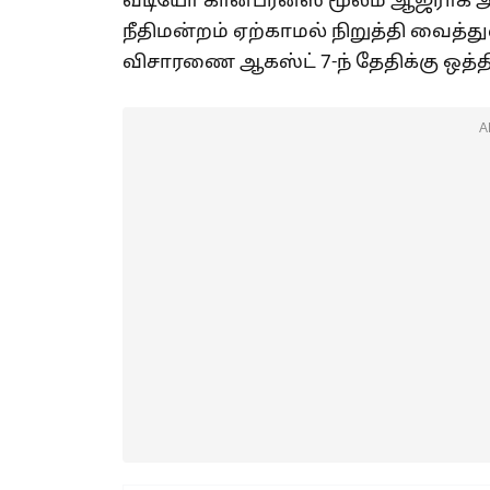
வீடியோ கான்பரன்ஸ் மூலம் ஆஜராக
நீதிமன்றம் ஏற்காமல் நிறுத்தி வைத்
விசாரணை ஆகஸ்ட் 7-ந் தேதிக்கு ஒத்த
A