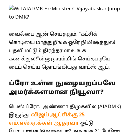
வைஃபை ஆன் செய்ததும், “கட்சிக்
கொடியை மாத்துறீங்க ஒரே நிமிஷத்துல!
பதவி மட்டும் நிரந்தரமா உங்க
கணக்குல!”ன்னு ஹம்மிங் செய்தபடியே
டைப் செய்ய தொடங்கியது வாட்ஸ் ஆப்.
ப்ரோ உள்ள நுழையறப்பவே
அமர்க்களமான நியூஸா?
யெஸ் ப்ரோ.. அண்ணா திமுகவில (AIADMK)
இருந்து
விஜய் ஆட்சிக்கு 25
எம்.எல்.ஏ.க்கள் ஆதரவா
ஓட்டு
போட்டாங்க இல்லையா? அவங்க 21 பேரோட