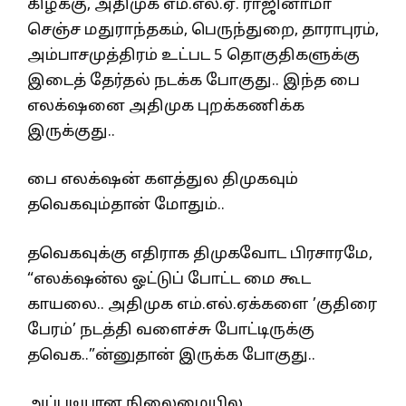
கிழக்கு, அதிமுக எம்.எல்.ஏ. ராஜினாமா
செஞ்ச மதுராந்தகம், பெருந்துறை, தாராபுரம்,
அம்பாசமுத்திரம் உட்பட 5 தொகுதிகளுக்கு
இடைத் தேர்தல் நடக்க போகுது.. இந்த பை
எலக்‌ஷனை அதிமுக புறக்கணிக்க
இருக்குது..
பை எலக்‌ஷன் களத்துல திமுகவும்
தவெகவும்தான் மோதும்..
தவெகவுக்கு எதிராக திமுகவோட பிரசாரமே,
“எலக்‌ஷன்ல ஓட்டுப் போட்ட மை கூட
காயலை.. அதிமுக எம்.எல்.ஏக்களை ’குதிரை
பேரம்’ நடத்தி வளைச்சு போட்டிருக்கு
தவெக..”ன்னுதான் இருக்க போகுது..
அப்படியான நிலைமையில,