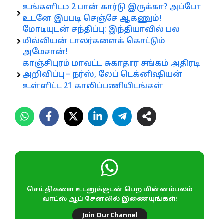
உங்களிடம் 2 பான் கார்டு இருக்கா? அப்போ
உடனே இப்படி செஞ்சே ஆகணும்!
மோடியுடன் சந்திப்பு: இந்தியாவில் பல
மில்லியன் டாலர்களைக் கொட்டும்
அமேசான்!
காஞ்சிபுரம் மாவட்ட சுகாதார சங்கம் அதிரடி
அறிவிப்பு – நர்ஸ், லேப் டெக்னிஷியன்
உள்ளிட்ட 21 காலிப்பணியிடங்கள்
செய்திகளை உடனுக்குடன் பெற மின்னம்பலம்
வாட்ஸ் ஆப் சேனலில் இணையுங்கள்!
Join Our Channel