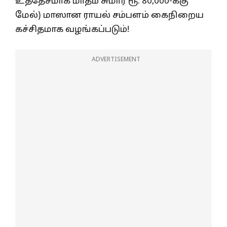
உத்தேசமாக மாதம் சுமார் ரூ. 80,000-க்கு
மேல்) மாஸான ராயல் சம்பளம் கைநிறைய
கச்சிதமாக வழங்கப்படும்!
ADVERTISEMENT