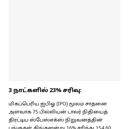
3 நாட்களில் 23% சரிவு:
மிகப்பெரிய ஐபிஓ (IPO) மூலம் சாதனை
அளவாக 75 பில்லியன் டாலர் நிதியைத்
திரட்டிய ஸ்பேஸ்எக்ஸ் நிறுவனத்தின்
பங்குகள் திங்களன்று 16% சரிந்து 154.60