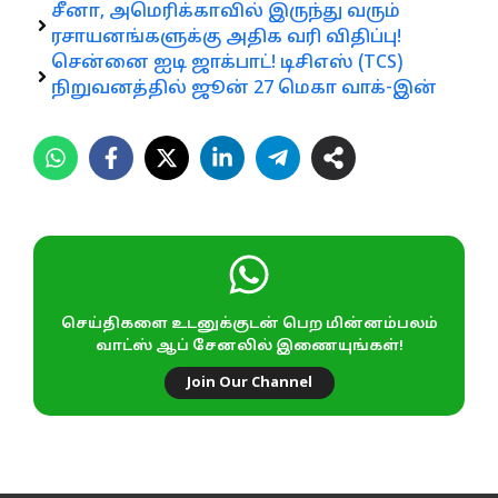
சீனா, அமெரிக்காவில் இருந்து வரும்
ரசாயனங்களுக்கு அதிக வரி விதிப்பு!
சென்னை ஐடி ஜாக்பாட்! டிசிஎஸ் (TCS)
நிறுவனத்தில் ஜூன் 27 மெகா வாக்-இன்
செய்திகளை உடனுக்குடன் பெற மின்னம்பலம்
வாட்ஸ் ஆப் சேனலில் இணையுங்கள்!
Join Our Channel