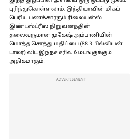
இந்த இழப்பின் அளவை ஒரு ஒப்பீடு மூலம்
புரிந்துகொள்ளலாம். இந்தியாவின் மிகப்
பெரிய பணக்காரரும் ரிலையன்ஸ்
இண்டஸ்ட்ரீஸ் நிறுவனத்தின்
தலைவருமான முகேஷ் அம்பானியின்
மொத்த சொத்து மதிப்பை (88.3 பில்லியன்
டாலர்) விட இந்தச் சரிவு 6 மடங்குக்கும்
அதிகமாகும்.
ADVERTISEMENT