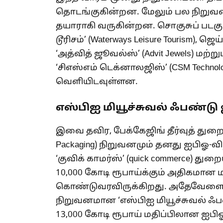
தொடங்குகின்றன. மேலும் பல நிறுவ
தயாராகி வருகின்றன. சொகுசுப் படக
டூரிசம்’ (Waterways Leisure Tourism),
‘அத்வித் ஜூவல்ஸ்’ (Advit Jewels) மற
‘சிஎஸ்எம் டெக்னாலஜிஸ்’ (CSM Techn
வெளியிடவுள்ளன.
எஸ்பிஐ மியூச்சுவல் ஃபண்டு
இவை தவிர, பேக்கேஜிங் தீர்வுத் துறைய
Packaging) நிறுவனமும் தனது ஐபிஓ-
‘குவிக் காமர்ஸ்’ (quick commerce) த
10,000 கோடி ரூபாய்க்கும் அதிகமான
கொண்டுவரவிருக்கிறது. அதேவேளையில்
நிறுவனமான ‘எஸ்பிஐ மியூச்சுவல் ஃபண்ட்
13,000 கோடி ரூபாய் மதிப்பிலான ஐப