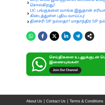
கார், பைக் இன்சூரன்ஸ் கட்டணம் உயரு
சொல்கிறது?
LIC பங்குகளை வாங்க இதுதான் சரியா
கிடைத்துள்ள புதிய வாய்ப்பு!
தினசரி SIP நல்லதா? மாதாந்திர SIP 
செய்திகளை உடனுக்குடன் பெ
இணையுங்கள்!
Join Our Channel
About Us
|
Contact Us
|
Terms & Conditions