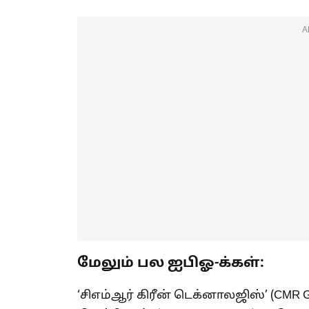
A
மேலும் பல ஐபிஓ-க்கள்:
‘சிஎம்ஆர் கிரீன் டெக்னாலஜிஸ்’ (CMR G