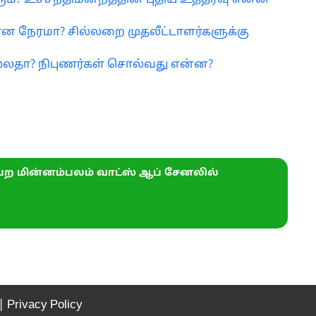
ம்? உச்சநீதிமன்றத்தின் புதிய உத்தரவு என்ன
ன நேரமா? சில்லறை முதலீட்டாளர்களுக்கு
நல்லதா? நிபுணர்கள் சொல்வது என்ன?
ற மின்னம்பலம் வாட்ஸ் ஆப் சேனலில்
|
Privacy Policy