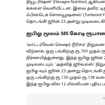
நியூட்ரிஷன்’ (Hexagon Nutrition) ஆ
க்களை வெளியிட்டன. இவை தவிர, டிஜிட்
ஃபின்டெக் சொல்யூஷன்ஸ்’ (Turtlemint F
தொடங்கி ஜூன் 23 அன்று முடிவடைகி
ஐபிஓ மூலம் 585 கோடி ரூபாயைத
‘வாட்டர்வேஸ் லெஷர் டூரிசம்’ நிறுவ
விற்காக, ஒரு பங்கிற்கு ரூ.769 முத
நிர்ணயித்துள்ளது. இந்த ஐபிஓ ஜூன்
முடிவடையும். ‘அத்வித் ஜூவல்ஸ்’ நிற
ஐபிஓ-வும் ஜூன் 23 அன்று தொடங்கி 
ஒரு பங்கிற்கு ரூ.130 முதல் ரூ.138
இந்த ஐபிஓ-வில் 12 மில்லியன் புதிய 
A