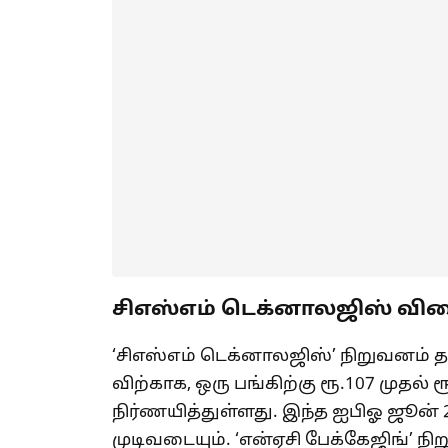
சிஎஸ்எம் டெக்னாலஜிஸ் வில
‘சிஎஸ்எம் டெக்னாலஜிஸ்’ நிறுவனம் 
விற்காக, ஒரு பங்கிற்கு ரூ.107 முத
நிர்ணயித்துள்ளது. இந்த ஐபிஓ ஜூன்
முடிவடையும். ‘என்ஏசி பேக்கேஜிங்’ 