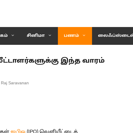
கம்
சினிமா
பணம்
லைஃப்ஸ்டைல
ீட்டாளர்களுக்கு இந்த வாரம்
 Raj Saravanan
்கள்
ஐபிஓ
(IPO) வெளியீட்டைத்