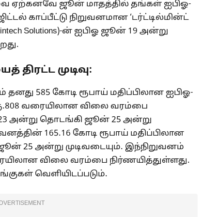
கியவை ஏற்கனவே ஜூன் மாதத்தில் தங்கள் ஐபிஓ-
டல் காப்பீட்டு நிறுவனமான ‘டர்ட்டில்மின்ட்
intech Solutions)-ன் ஐபிஓ ஜூன் 19 அன்று
றது.
் திரட்ட முடிவு:
னம் தனது 585 கோடி ரூபாய் மதிப்பிலான ஐபிஓ-
ல் ரூ.808 வரையிலான விலை வரம்பை
 23 அன்று தொடங்கி ஜூன் 25 அன்று
ுவனத்தின் 165.16 கோடி ரூபாய் மதிப்பிலான
ஜூன் 25 அன்று முடிவடையும். இந்நிறுவனம்
 வரையிலான விலை வரம்பை நிர்ணயித்துள்ளது.
பங்குகள் வெளியிடப்படும்.
DVERTISEMENT