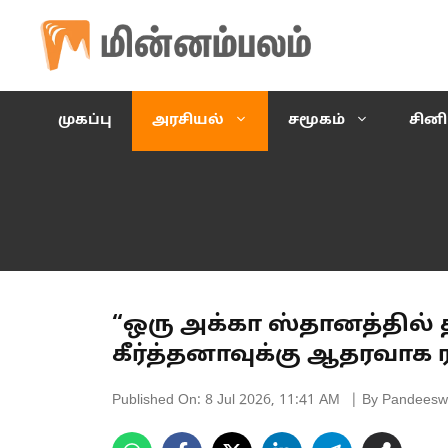
Skip
to
content
முகப்பு
அரசியல்
சமூகம்
சின
“ஒரு அக்கா ஸ்தானத்தில் த
கீர்த்தனாவுக்கு ஆதரவாக
Published On:
8 Jul 2026, 11:41 AM
| By Pandeesw