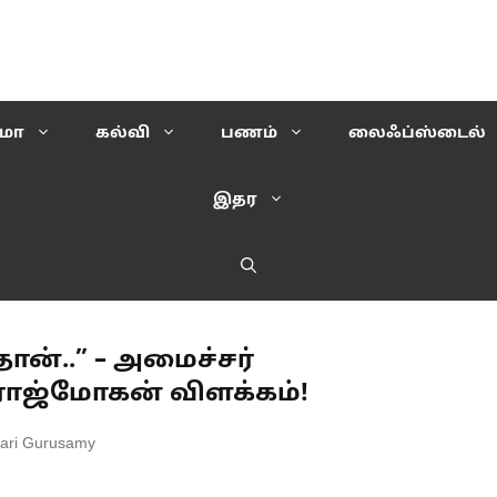
ிமா
கல்வி
பணம்
லைஃப்ஸ்டைல்
இதர
ான்..” – அமைச்சர்
 ராஜ்மோகன் விளக்கம்!
ari Gurusamy