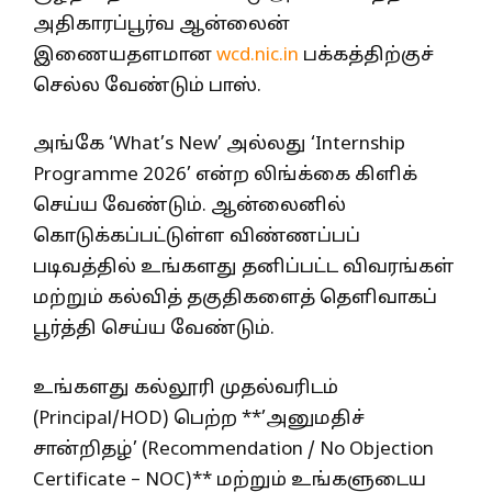
அதிகாரப்பூர்வ ஆன்லைன்
இணையதளமான
wcd.nic.in
பக்கத்திற்குச்
செல்ல வேண்டும் பாஸ்.
அங்கே ‘What’s New’ அல்லது ‘Internship
Programme 2026’ என்ற லிங்க்கை கிளிக்
செய்ய வேண்டும். ஆன்லைனில்
கொடுக்கப்பட்டுள்ள விண்ணப்பப்
படிவத்தில் உங்களது தனிப்பட்ட விவரங்கள்
மற்றும் கல்வித் தகுதிகளைத் தெளிவாகப்
பூர்த்தி செய்ய வேண்டும்.
உங்களது கல்லூரி முதல்வரிடம்
(Principal/HOD) பெற்ற **’அனுமதிச்
சான்றிதழ்’ (Recommendation / No Objection
Certificate – NOC)** மற்றும் உங்களுடைய