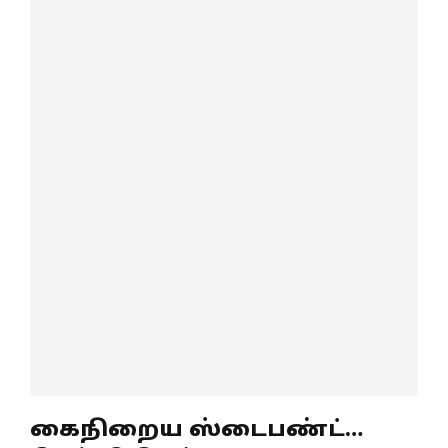
கைநிறைய ஸ்டைபண்ட்…