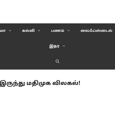
ிமா
கல்வி
பணம்
லைஃப்ஸ்டைல்
இதர
 இருந்து மதிமுக விலகல்!