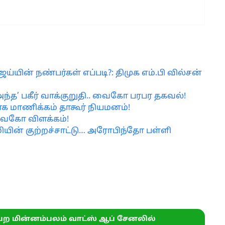
்யின் நண்பர்கள் எப்படி?: திமுக எம்.பி வில்சன்
 ‘அந்த’ பகீர் வாக்குறுதி.. வைகோ பரபர தகவல்!
ாக மாணிக்கம் தாகூர் நியமனம்!
வைகோ விளக்கம்!
மியின் குற்றச்சாட்டு… அரோபிந்தோ பள்ளி
ற மின்னம்பலம் வாட்ஸ் ஆப் சேனலில்