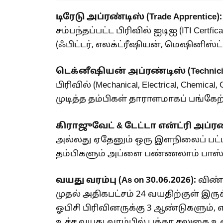
டிரேடு அப்ரண்டிஸ் (Trade Apprentice):
சம்பந்தப்பட்ட பிரிவில் ஐடிஐ (ITI Certfi
(ஃபிட்டர், எலக்ட்ரீஷியன், மெஷினிஸ்ட
டெக்னீஷியன் அப்ரண்டிஸ் (Technician
பிரிவில் (Mechanical, Electrical, Chemical
முடித்த தம்பிகள் தாராளமாகப் பங்கேற
கிராஜுவேட் & டேட்டா என்ட்ரி அப்ர
அல்லது ஏதேனும் ஒரு இளநிலைப் பட்டப்பட
தம்பிகளும் அப்ளை பண்ணலாம் பாஸ்
வயது வரம்பு (As on 30.06.2026):
விண்ண
முதல் அதிகபட்சம் 24 வயதிற்குள் இருக
ஓபிசி பிரிவினருக்கு 3 ஆண்டுகளும், 
உச்ச வயது வரம்பில் பக்கா சலுகை உண