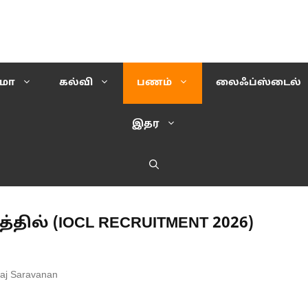
ிமா
கல்வி
பணம்
லைஃப்ஸ்டைல்
இதர
ில் (IOCL RECRUITMENT 2026)
aj Saravanan