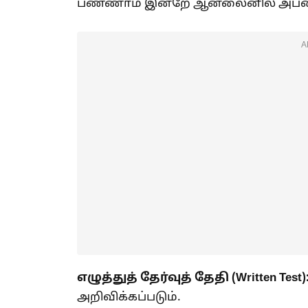
பண்ணாம இன்றே ஆன்லைனில் அப்ளை
A
எழுத்துத் தேர்வுத் தேதி (Written Test)
அறிவிக்கப்படும்.