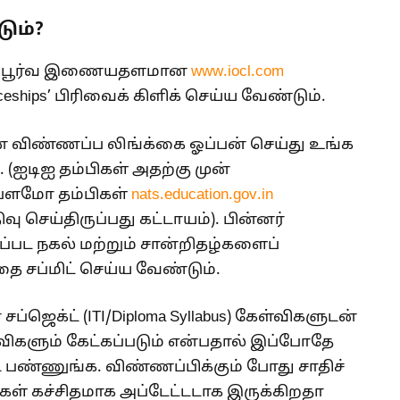
ும்?
ாரப்பூர்வ இணையதளமான
www.iocl.com
nticeships’ பிரிவைக் கிளிக் செய்ய வேண்டும்.
 விண்ணப்ப லிங்க்கை ஓப்பன் செய்து உங்க
 (ஐடிஐ தம்பிகள் அதற்கு முன்
ிப்ளமோ தம்பிகள்
nats.education.gov.in
ு செய்திருப்பது கட்டாயம்). பின்னர்
்பட நகல் மற்றும் சான்றிதழ்களைப்
ை சப்மிட் செய்ய வேண்டும்.
்ஜெக்ட் (ITI/Diploma Syllabus) கேள்விகளுடன்
்விகளும் கேட்கப்படும் என்பதால் இப்போதே
்ட் பண்ணுங்க. விண்ணப்பிக்கும் போது சாதிச்
கள் கச்சிதமாக அப்டேட்டடாக இருக்கிறதா