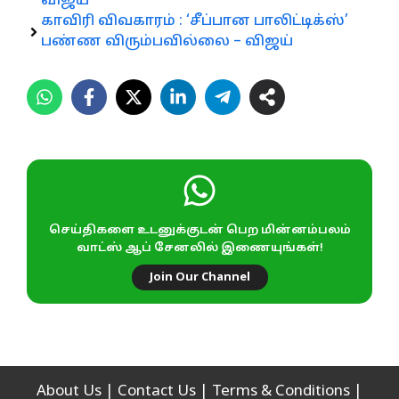
விஜய்
காவிரி விவகாரம் : ‘சீப்பான பாலிட்டிக்ஸ்’
பண்ண விரும்பவில்லை – விஜய்
செய்திகளை உடனுக்குடன் பெற மின்னம்பலம்
வாட்ஸ் ஆப் சேனலில் இணையுங்கள்!
Join Our Channel
About Us
|
Contact Us
|
Terms & Conditions
|