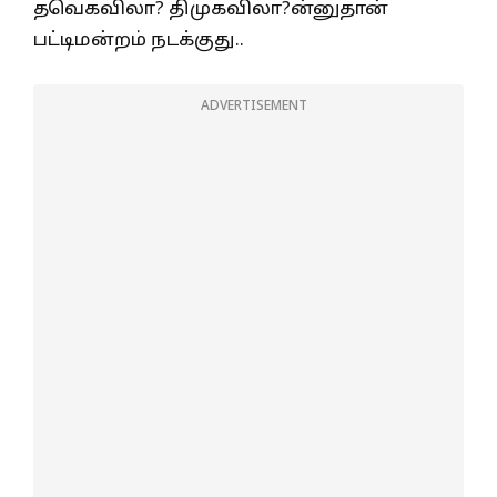
தவெகவிலா? திமுகவிலா?ன்னுதான்
பட்டிமன்றம் நடக்குது..
ADVERTISEMENT