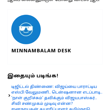
MINNAMBALAM DESK
இதையும் படிங்க!
டிஜிட்டல் திண்ணை: விஜய்யை பாராட்டிய
எஸ்பி வேலுமணி.. டென்ஷனான எடப்பாடி..
‘நாள் குறிச்சும்’ தவிக்கும் விஜயபாஸ்கர்..
சிவி சண்முகம் முடிவு என்ன?
ஜனநாயகன் தயாரிப்பாளர் தமிழ்நாடு