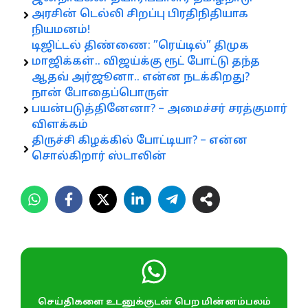
அரசின் டெல்லி சிறப்பு பிரதிநிதியாக
நியமனம்!
டிஜிட்டல் திண்ணை: ”ரெய்டில்” திமுக
மாஜிக்கள்.. விஜய்க்கு ரூட் போட்டு தந்த
ஆதவ் அர்ஜூனா.. என்ன நடக்கிறது?
நான் போதைப்பொருள்
பயன்படுத்தினேனா? – அமைச்சர் சரத்குமார்
விளக்கம்
திருச்சி கிழக்கில் போட்டியா? – என்ன
சொல்கிறார் ஸ்டாலின்
செய்திகளை உடனுக்குடன் பெற மின்னம்பலம்