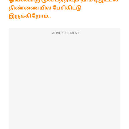
ஒவ்வொரு மூவ் பத்தியும் நாம டிஜிட்டல்
திண்ணையில பேசிகிட்டு
இருக்கிறோம்..
ADVERTISEMENT