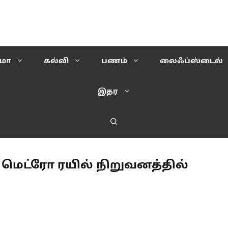
ிமா
கல்வி
பணம்
லைஃப்ஸ்டைல்
இதர
மெட்ரோ ரயில் நிறுவனத்தில்