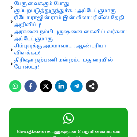
பேரு வைக்கும் போது
குப்புறபடுத்துருந்துச்சு..: அப்டேட் குமாரு
ரியோ ராஜின் ராம் இன் லீலா : ரிலீஸ் தேதி
அறிவிப்பு!
அரசனை நம்பி புருஷனை கைவிட்டவர்கள் :
அப்டேட் குமாரு
சிம்புவுக்கு அம்மாவா… : ஆண்ட்ரியா
விளக்கம்!
திரிஷா நற்பணி மன்றம்… மதுரையில்
போஸ்டர்!
செய்திகளை உடனுக்குடன் பெற மின்னம்பலம்