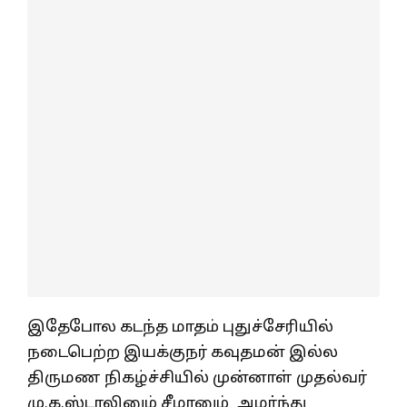
இதேபோல கடந்த மாதம் புதுச்சேரியில்
நடைபெற்ற இயக்குநர் கவுதமன் இல்ல
திருமண நிகழ்ச்சியில் முன்னாள் முதல்வர்
மு.க.ஸ்டாலினும் சீமானும் அமர்ந்து