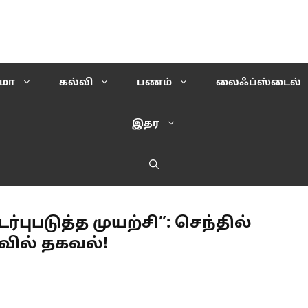
ிமா
கல்வி
பணம்
லைஃப்ஸ்டைல்
இதர
்புபடுத்த முயற்சி”: செந்தில்
வில் தகவல்!