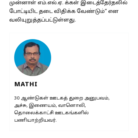
முன்னாள் எம்.எல்.ஏ. க்கள் இடைத்தேர்தலில்
போட்டியிட தடை விதிக்க வேண்டும்” என
வலியுறுத்தப்பட்டுள்ளது.
MATHI
30 ஆண்டுகள் ஊடகத் துறை அனுபவம்,
அச்சு, இணையம், வானொலி,
தொலைக்காட்சி ஊடகங்களில்
பணியாற்றியவர்.