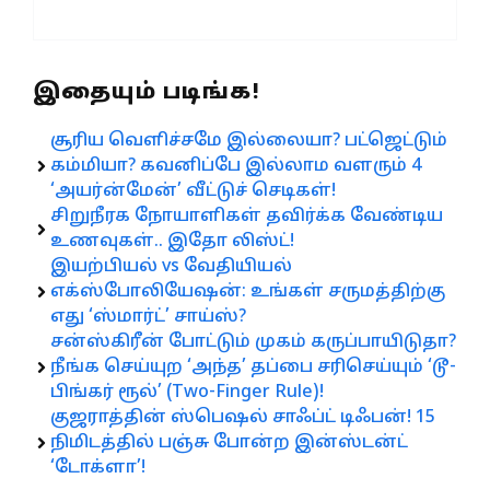
இதையும் படிங்க!
சூரிய வெளிச்சமே இல்லையா? பட்ஜெட்டும்
கம்மியா? கவனிப்பே இல்லாம வளரும் 4
‘அயர்ன்மேன்’ வீட்டுச் செடிகள்!
சிறுநீரக நோயாளிகள் தவிர்க்க வேண்டிய
உணவுகள்.. இதோ லிஸ்ட்!
இயற்பியல் vs வேதியியல்
எக்ஸ்போலியேஷன்: உங்கள் சருமத்திற்கு
எது ‘ஸ்மார்ட்’ சாய்ஸ்?
சன்ஸ்கிரீன் போட்டும் முகம் கருப்பாயிடுதா?
நீங்க செய்யுற ‘அந்த’ தப்பை சரிசெய்யும் ‘டூ-
பிங்கர் ரூல்’ (Two-Finger Rule)!
குஜராத்தின் ஸ்பெஷல் சாஃப்ட் டிஃபன்! 15
நிமிடத்தில் பஞ்சு போன்ற இன்ஸ்டன்ட்
‘டோக்ளா’!