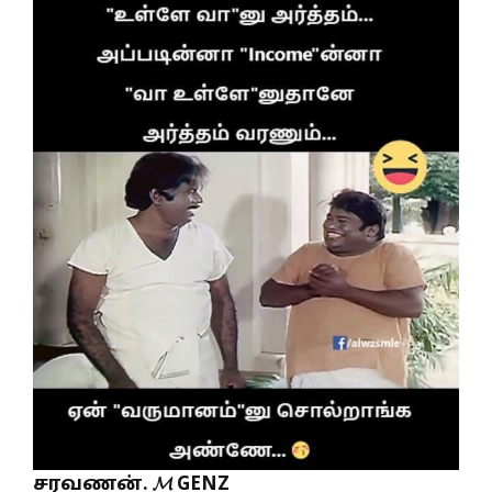
சரவணன். 𝓜 GENZ