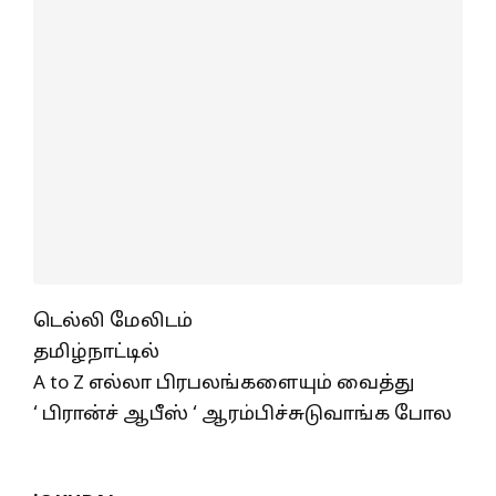
டெல்லி மேலிடம்
தமிழ்நாட்டில்
A to Z எல்லா பிரபலங்களையும் வைத்து
‘ பிரான்ச் ஆபீஸ் ‘ ஆரம்பிச்சுடுவாங்க போல