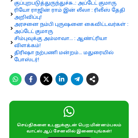
குப்புறபடுத்துருந்துச்சு..: அப்டேட் குமாரு
ரியோ ராஜின் ராம் இன் லீலா : ரிலீஸ் தேதி
அறிவிப்பு!
அரசனை நம்பி புருஷனை கைவிட்டவர்கள் :
அப்டேட் குமாரு
சிம்புவுக்கு அம்மாவா… : ஆண்ட்ரியா
விளக்கம்!
திரிஷா நற்பணி மன்றம்… மதுரையில்
போஸ்டர்!
செய்திகளை உடனுக்குடன் பெற மின்னம்பலம்
வாட்ஸ் ஆப் சேனலில் இணையுங்கள்!