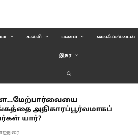
ிமா
கல்வி
பணம்
லைஃப்ஸ்டைல்
இதர
டளை…மேற்பார்வையை
கத்தை அதிகாரப்பூர்வமாகப்
ர்கள் யார்?
.ராஜதுரை