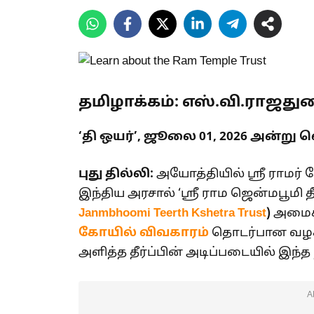
தமிழாக்கம்: எஸ்.வி.ராஜது
‘தி ஒயர்’, ஜூலை 01, 2026 அன்று 
புது தில்லி:
அயோத்தியில் ஸ்ரீ ராமர் 
இந்திய அரசால் ‘ஸ்ரீ ராம ஜென்மபூமி த
Janmbhoomi Teerth Kshetra Trust
)
அமைக்
கோயில் விவகாரம்
தொடர்பான வழக்க
அளித்த தீர்ப்பின் அடிப்படையில் இந
A