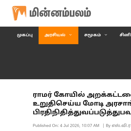
Skip
to
content
முகப்பு
அரசியல்
சமூகம்
சின
ராமர் கோயில் அறக்கட்
உறுதிசெய்ய மோடி அரசாங்
பிரதிநிதித்துவப்படுத்துபவ
Published On:
4 Jul 2026, 10:07 AM
| By எஸ்.வி