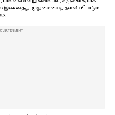
 நேரமில்லை என்று சொல்பவர்களுக்காக, மிக
 இணைத்து, முதுமையைத் தள்ளிப்போடும்
ம்.
ADVERTISEMENT