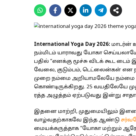
International Yoga Day 2026:
மாடர்ன் 
நம்மிடம் யாராவது யோகா செய்யலாமே 
பதில் “எனக்கு மூச்சு விடக் கூட டை
வேலை, குடும்பம், டெட்லைன்கள் என 
முறை நம்மை அறியாமலேயே நம்மை ம
கொண்டிருக்கிறது. 25 வயதிலேயே முது
ரத்த அழுத்தம் ஏற்படுவது இன்று சாத
இதனை மாற்றி, முதுமையிலும் இளம
வாழ்வதற்காகவே இந்த ஆண்டு
சர்வ
மையக்கருத்தாக “யோகா மற்றும் ஆரோக்