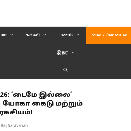
ிமா
கல்வி
பணம்
லைஃப்ஸ்டைல்
இதர
26: ‘டைமே இல்லை’
 யோகா கைடு மற்றும்
கசியம்!
 Raj Saravanan