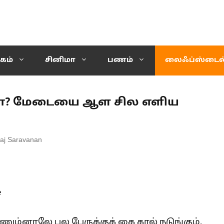
கம்
சினிமா
பணம்
லைஃப்ஸ்டைல
மா? மேடையை ஆள சில எளிய
aj Saravanan
சணும்னாலே பல பேருக்குக் கை கால் நடுங்கும்,