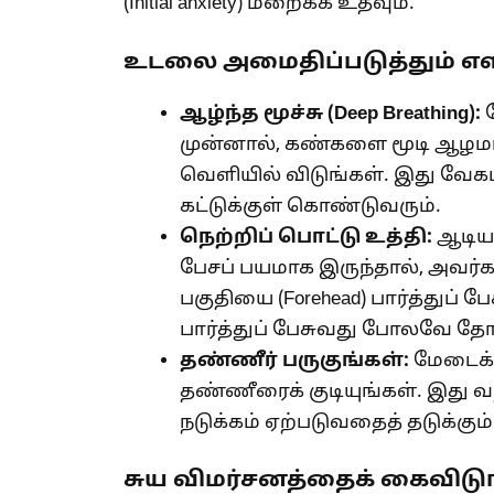
(Initial anxiety) மறைக்க உதவும்.
உடலை அமைதிப்படுத்தும் எள
ஆழ்ந்த மூச்சு (
Deep Breathing):
ம
முன்னால், கண்களை மூடி ஆழம
வெளியில் விடுங்கள். இது வே
கட்டுக்குள் கொண்டுவரும்.
நெற்றிப் பொட்டு உத்தி:
ஆடியன
பேசப் பயமாக இருந்தால், அவர்
பகுதியை (Forehead) பார்த்துப் 
பார்த்துப் பேசுவது போலவே தோன
தண்ணீர் பருகுங்கள்:
மேடைக்கு
தண்ணீரைக் குடியுங்கள். இது
நடுக்கம் ஏற்படுவதைத் தடுக்கும்
சுய விமர்சனத்தைக் கைவிடு