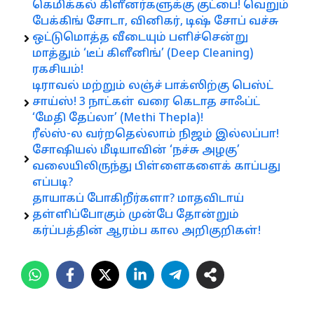
கெமிக்கல் கிளீனர்களுக்கு குட்பை! வெறும்
பேக்கிங் சோடா, வினிகர், டிஷ் சோப் வச்சு
ஒட்டுமொத்த வீடையும் பளிச்சென்று
மாத்தும் ‘டீப் கிளீனிங்’ (Deep Cleaning)
ரகசியம்!
டிராவல் மற்றும் லஞ்ச் பாக்ஸிற்கு பெஸ்ட்
சாய்ஸ்! 3 நாட்கள் வரை கெடாத சாஃப்ட்
‘மேதி தேப்லா’ (Methi Thepla)!
ரீல்ஸ்-ல வர்றதெல்லாம் நிஜம் இல்லப்பா!
சோஷியல் மீடியாவின் ‘நச்சு அழகு’
வலையிலிருந்து பிள்ளைகளைக் காப்பது
எப்படி?
தாயாகப் போகிறீர்களா? மாதவிடாய்
தள்ளிப்போகும் முன்பே தோன்றும்
கர்ப்பத்தின் ஆரம்ப கால அறிகுறிகள்!