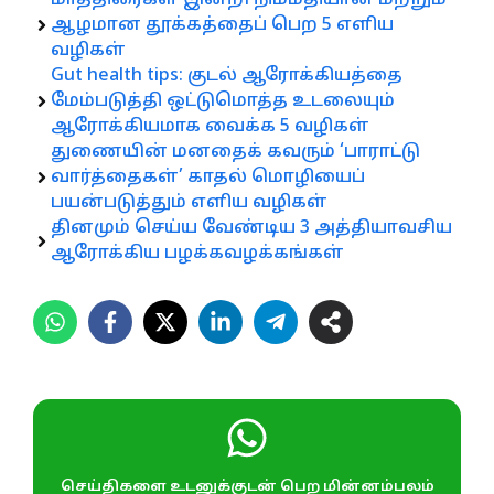
ஆழமான தூக்கத்தைப் பெற 5 எளிய
வழிகள்
Gut health tips: குடல் ஆரோக்கியத்தை
மேம்படுத்தி ஒட்டுமொத்த உடலையும்
ஆரோக்கியமாக வைக்க 5 வழிகள்
துணையின் மனதைக் கவரும் ‘பாராட்டு
வார்த்தைகள்’ காதல் மொழியைப்
பயன்படுத்தும் எளிய வழிகள்
தினமும் செய்ய வேண்டிய 3 அத்தியாவசிய
ஆரோக்கிய பழக்கவழக்கங்கள்
செய்திகளை உடனுக்குடன் பெற மின்னம்பலம்