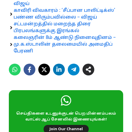
விஜய்
காவிரி விவகாரம் : ‘சீப்பான பாலிட்டிக்ஸ்’
பண்ண விரும்பவில்லை – விஜய்
சட்டமன்றத்தில் மறைந்த திரை
பிரபலங்களுக்கு இரங்கல்
கலைஞரின் 8ம் ஆண்டு நினைவுதினம் –
மு.க.ஸ்டாலின் தலைமையில் அமைதிப்
பேரணி
செய்திகளை உடனுக்குடன் பெற மின்னம்பலம்
வாட்ஸ் ஆப் சேனலில் இணையுங்கள்!
Join Our Channel