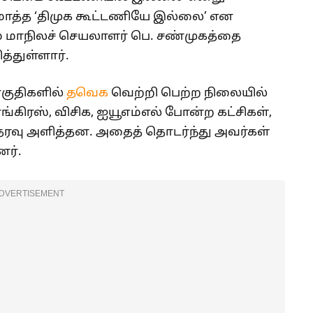
மொத்த ‘திமுக கூட்டணியே இல்லை’ என
ம் மாநிலச் செயலாளர் பெ. சண்முகத்தை
்துள்ளார்.
ொகுதிகளில்
தவெக
வெற்றி பெற்ற நிலையில்
ங்கிரஸ், விசிக, ஐயூஎம்எல் போன்ற கட்சிகள்,
ஆதரவு அளித்தன. அதைத் தொடர்ந்து அவர்கள்
ர்.
DVERTISEMENT