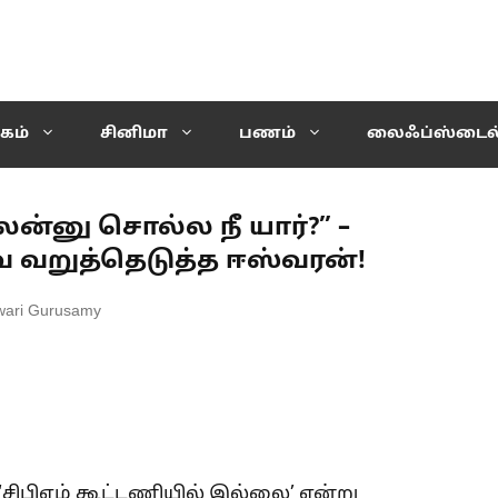
கம்
சினிமா
பணம்
லைஃப்ஸ்டைல
ன்னு சொல்ல நீ யார்?” –
 வறுத்தெடுத்த ஈஸ்வரன்!
wari Gurusamy
‘சிபிஎம் கூட்டணியில் இல்லை’ என்று