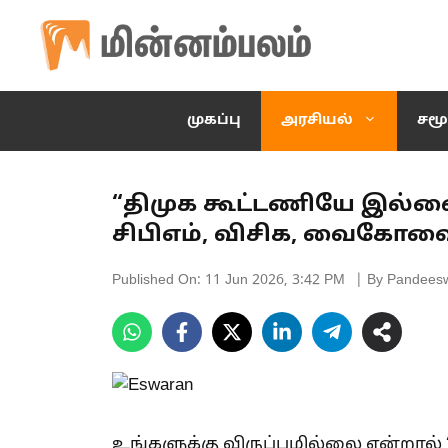
Skip
to
content
முகப்பு
அரசியல்
சமூ
“திமுக கூட்டணியே இல்லை
சிபிஎம், விசிக, வைகோவை
Published On:
11 Jun 2026, 3:42 PM
| By Pandees
உங்களுக்கு விருப்பமில்லை என்றால் 