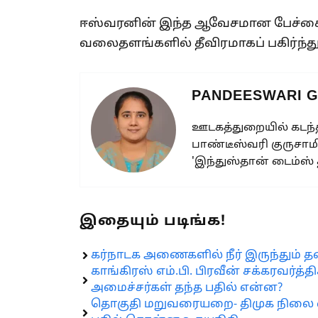
ஈஸ்வரனின் இந்த ஆவேசமான பேச்சை 
வலைதளங்களில் தீவிரமாகப் பகிர்ந்த
PANDEESWARI 
ஊடகத்துறையில் கடந்த
பாண்டீஸ்வரி குருசாமி
'இந்துஸ்தான் டைம்ஸ்
இதையும் படிங்க!
கர்நாடக அணைகளில் நீர் இருந்தும் தண
காங்கிரஸ் எம்.பி. பிரவீன் சக்கரவர்த்
அமைச்சர்கள் தந்த பதில் என்ன?
தொகுதி மறுவரையறை- திமுக நிலை எ