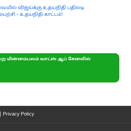
ரவையில் விஜய்க்கு உதயநிதி பதிலடி
ுயற்சி – உதயநிதி காட்டம்!
ற மின்னம்பலம் வாட்ஸ் ஆப் சேனலில்
|
Privacy Policy