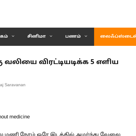
கம்
சினிமா
பணம்
லைஃப்ஸ்டைல
ு வலியை விரட்டியடிக்க 5 எளிய
aj Saravanan
பல மணி நேரம் ஒரே இடத்தில் அமர்ந்து வேலை