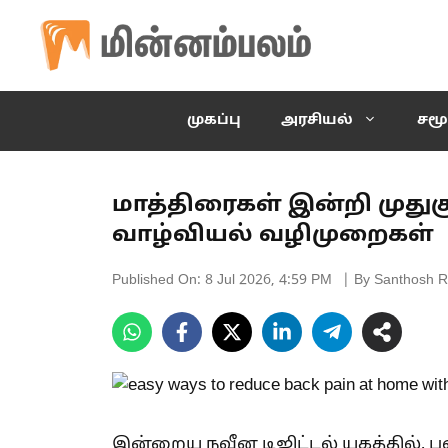
Skip
to
content
முகப்பு
அரசியல்
சமூ
மாத்திரைகள் இன்றி முதுக
வாழ்வியல் வழிமுறைகள்
Published On:
8 Jul 2026, 4:59 PM
| By Santhosh R
இன்றைய நவீன டிஜிட்டல் யுகத்தில், 