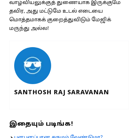
வாழ்வியலுக்குத் துணையாக இருக்குமே
தவிர, அது மட்டுமே உடல் எடையை
மொத்தமாகக் குறைத்துவிடும் மேஜிக்
மருந்து அல்ல!
SANTHOSH RAJ SARAVANAN
இதையும் படிங்க!
பளபளப்பான சருமம் வேண்டுமா?