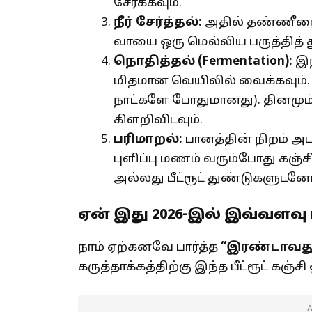
சேர்க்கவும்.
நீர் சேர்த்தல்:
அதில் தண்ணீரை 
வாயை ஒரு மெல்லிய பருத்தித் து
நொதித்தல் (
Fermentation):
இந
மிதமான வெயிலில் வைக்கவும்.
நாட்களே போதுமானது). தினமும
கிளறிவிடவும்.
பரிமாறல்:
பானத்தின் நிறம் அடர
புளிப்பு மணம் வரும்போது கஞ்
அல்லது பீட்ரூட் துண்டுகளுடனோ 
ஏன் இது 2026-இல் இவ்வளவு 
நாம் ஏற்கனவே பார்த்த
“
இரண்டாவது
கருத்தாக்கத்திற்கு இந்த பீட்ரூட் கஞ்ச