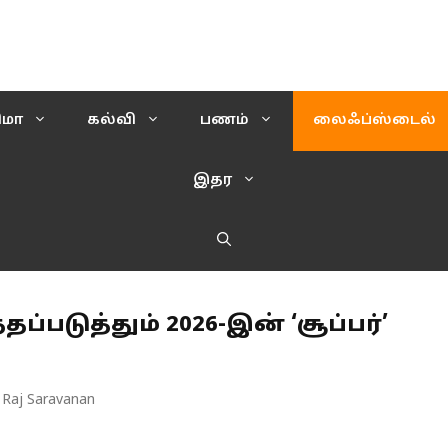
ிமா
கல்வி
பணம்
லைஃப்ஸ்டைல்
இதர
்தப்படுத்தும் 2026-இன் ‘சூப்பர்’
 Raj Saravanan