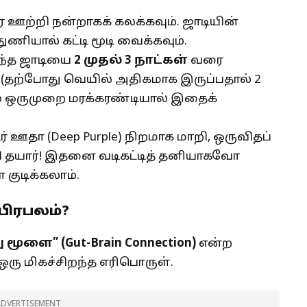
ஊற்றி நன்றாகக் கலக்கவும். ஜாடியின்
ணியால் கட்டி மூடி வைக்கவும்.
்த ஜாடியை
2
முதல்
3
நாட்கள்
வரை
 (தற்போது வெயில் அதிகமாக இருப்பதால் 2
் ஒருமுறை மரக்கரண்டியால் இதைக்
் ஊதா (Deep Purple) நிறமாக மாறி, ஒருவிதப்
சி தயார்! இதனை வடிகட்டித் தனியாகவோ
குடிக்கலாம்.
பிரபலம்?
 மூளை” (
Gut-Brain Connection)
என்ற
ி ஒரு மிகச்சிறந்த எரிபொருள்.
ADVERTISEMENT