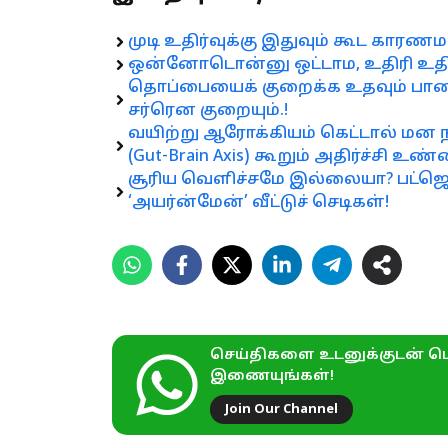
முடி உதிர்வுக்கு இதுவும் கூட காரண
ஒன்னோடொன்னு ஒட்டாம, உதிரி உதிரிய
தொப்பையைக் குறைக்க உதவும் பானம்
சர்ரென குறையும்.!
வயிற்று ஆரோக்கியம் கெட்டால் மன ந
(Gut-Brain Axis) கூறும் அதிர்ச்சி உண
சூரிய வெளிச்சமே இல்லையா? பட்ஜெட
‘அயர்ன்மேன்’ வீட்டுச் செடிகள்!
செய்திகளை உடனுக்குடன் பெ
இணையுங்கள்!
Join Our Channel