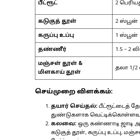
பீட்ரூட்
2 பெரியத
கடுகுத் தூள்
2 ஸ்பூன்
கருப்பு உப்பு
1 ஸ்பூன்
தண்ணீர்
1.5 – 2 லி
மஞ்சள் தூள்
&
தலா 1/2 
மிளகாய் தூள்
செய்முறை விளக்கம்:
தயார் செய்தல்:
பீட்ரூட்டைத் த
துண்டுகளாக வெட்டிக்கொள்ளவும
கலவை:
ஒரு கண்ணாடி ஜாடி அல
கடுகுத் தூள், கருப்பு உப்பு, ம