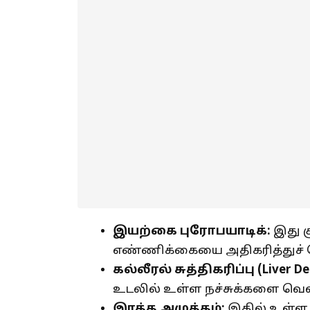
இயற்கை புரோபயாடிக்:
இது க
எண்ணிக்கையை அதிகரித்துச் ச
கல்லீரல் சுத்திகரிப்பு (
Liver De
உடலில் உள்ள நச்சுக்களை வெ
இரத்த அழுத்தம்:
இதில் உள்ள ந