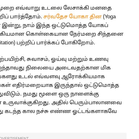
ு முறை எவ்வாறு உடலை லேசாக்கி மனதை
ிப் பார்த்தோம்.
சர்வதேச யோகா தின
(Yoga
ன இன்று, நாம் இந்த ஒட்டுமொத்த யோகப்
 முக்கியமான கொள்கையான நேர்மறை சிந்தனை
ditation) பற்றிப் பார்க்கப் போகிறோம்.
யிற்சி, சுவாசம், ஓய்வு மற்றும் உணவு
 ஐந்தாவது நிலையை அடைவதற்கான மிக
ங்களது உடல் எவ்வளவு ஆரோக்கியமாக
்கள் எதிர்மறையாக இருந்தால் ஒட்டுமொத்த
்துவிடும். நமது மூளை ஒரு நாளைக்கு
உருவாக்குகிறது. அதில் பெரும்பாலானவை
 கடந்த கால நச்சு எண்ண ஓட்டங்களாகவே
DVERTISEMENT