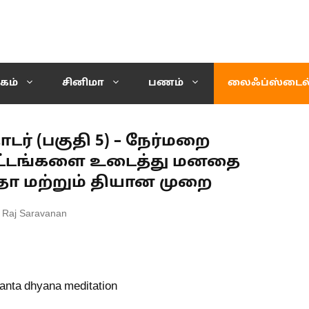
கம்
சினிமா
பணம்
லைஃப்ஸ்டைல
் (பகுதி 5) – நேர்மறை
ஓட்டங்களை உடைத்து மனதை
்தா மற்றும் தியான முறை
 Raj Saravanan