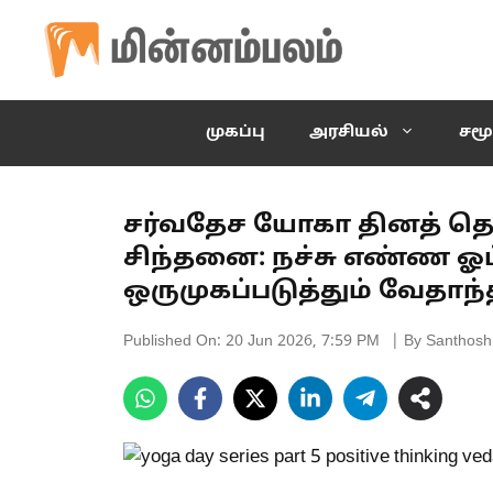
Skip
to
content
முகப்பு
அரசியல்
சமூ
சர்வதேச யோகா தினத் தொடர
சிந்தனை: நச்சு எண்ண 
ஒருமுகப்படுத்தும் வேதாந
Published On:
20 Jun 2026, 7:59 PM
| By Santhosh