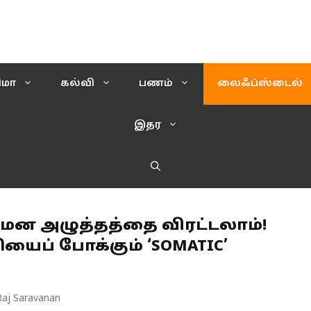
ிமா
கல்வி
பணம்
லைஃப்ஸ்டைல்
இதர
மன அழுத்தத்தை விரட்டலாம்!
ியைப் போக்கும் ‘SOMATIC’
Raj Saravanan