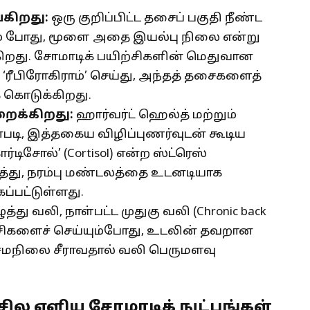
கிறது:
ஒரு குறிப்பிட்ட தசைப் பகுதி நீண்ட
ம் போது, மூளை அதை இயல்பு நிலை என்று
ிறது. சோமாடிக் பயிற்சிகளின் மெதுவான
ரீபிரோகிராம்’ செய்து, அந்தத் தசைகளைத்
் கொடுக்கிறது.
ைக்கிறது:
ஹார்வர்ட் ஹெல்த் மற்றும்
படி, இத்தகைய விழிப்புணர்வுடன் கூடிய
்டிசோல்’ (Cortisol) என்ற ஸ்ட்ரெஸ்
து, நரம்பு மண்டலத்தை உடனடியாக
ப்பட்டுள்ளது.
த்து வலி, நாள்பட்ட முதுகு வலி (Chronic back
ற்சிகளைச் செய்யும்போது, உடலின் தவறான
ை சமநிலை சீராவதால் வலி பெருமளவு
 சில எளிய சோமாடிக் நுட்பங்கள்