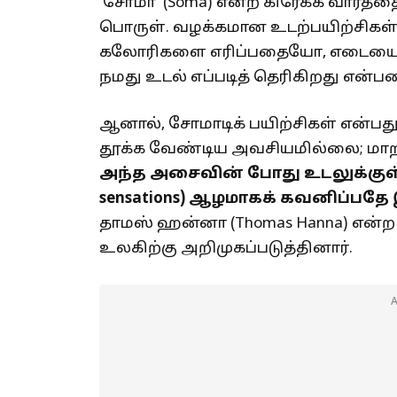
‘சோமா’ (Soma) என்ற கிரேக்க வார்த்
பொருள். வழக்கமான உடற்பயிற்சிகள் (ஜ
கலோரிகளை எரிப்பதையோ, எடையைக்
நமது உடல் எப்படித் தெரிகிறது என்
ஆனால், சோமாடிக் பயிற்சிகள் என்பது
தூக்க வேண்டிய அவசியமில்லை; மா
அந்த அசைவின் போது உடலுக்குள் 
sensations) ஆழமாகக் கவனிப்பதே இ
தாமஸ் ஹன்னா (Thomas Hanna) என்ற
உலகிற்கு அறிமுகப்படுத்தினார்.