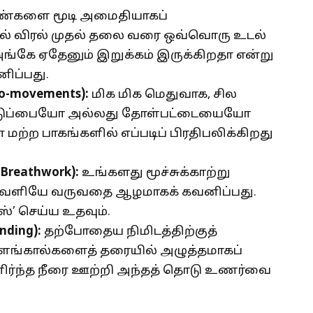
்களை மூடி அமைதியாகப்
ால் விரல் முதல் தலை வரை ஒவ்வொரு உடல்
ங்கே ஏதேனும் இறுக்கம் இருக்கிறதா என்று
னிப்பது.
o-movements):
மிக மிக மெதுவாக, சில
 இடுப்பையோ அல்லது தோள்பட்டையையோ
ற்ற பாகங்களில் எப்படிப் பிரதிபலிக்கிறது
 Breathwork):
உங்களது மூச்சுக்காற்று
று வெளியே வருவதை ஆழமாகக் கவனிப்பது.
ஸ்’ செய்ய உதவும்.
nding):
தற்போதைய நிமிடத்திற்குத்
்ளங்கால்களைத் தரையில் அழுத்தமாகப்
ளிர்ந்த நீரை ஊற்றி அந்தத் தொடு உணர்வை