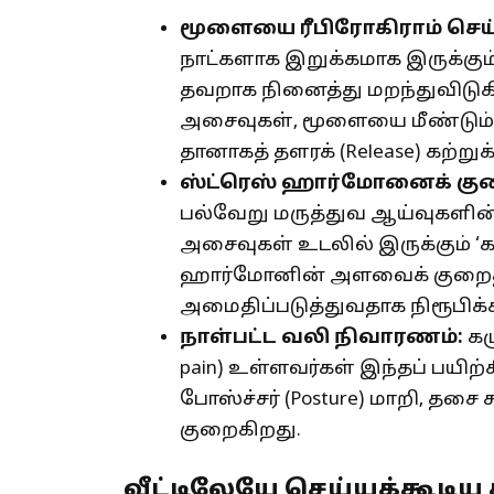
மூளையை ரீபிரோகிராம் செய்
நாட்களாக இறுக்கமாக இருக்கு
தவறாக நினைத்து மறந்துவிடுக
அசைவுகள், மூளையை மீண்டும் ‘
தானாகத் தளரக் (Release) கற்றுக
ஸ்ட்ரெஸ் ஹார்மோனைக் குற
பல்வேறு மருத்துவ ஆய்வுகளின்
அசைவுகள் உடலில் இருக்கும் ‘கார
ஹார்மோனின் அளவைக் குறைத்
அமைதிப்படுத்துவதாக நிரூபிக்க
நாள்பட்ட வலி நிவாரணம்:
கழு
pain) உள்ளவர்கள் இந்தப் பயி
போஸ்ச்சர் (Posture) மாறி, தச
குறைகிறது.
வீட்டிலேயே செய்யக்கூடிய