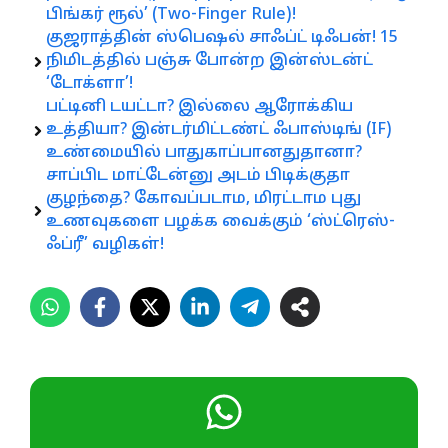
பிங்கர் ரூல்’ (Two-Finger Rule)!
குஜராத்தின் ஸ்பெஷல் சாஃப்ட் டிஃபன்! 15
நிமிடத்தில் பஞ்சு போன்ற இன்ஸ்டன்ட்
‘டோக்ளா’!
பட்டினி டயட்டா? இல்லை ஆரோக்கிய
உத்தியா? இன்டர்மிட்டண்ட் ஃபாஸ்டிங் (IF)
உண்மையில் பாதுகாப்பானதுதானா?
சாப்பிட மாட்டேன்னு அடம் பிடிக்குதா
குழந்தை? கோவப்படாம, மிரட்டாம புது
உணவுகளை பழக்க வைக்கும் ‘ஸ்ட்ரெஸ்-
ஃப்ரீ’ வழிகள்!