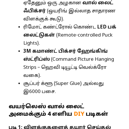
ஏதேனும் ஒரு அழகான
வால் லைட்
ஃபிக்சர்
(ஒயரிங் இல்லாத சாதாரண
விளக்குக் கூடு).
ரிமோட் கண்ட்ரோல் கொண்ட
LED
பக்
லைட்டுகள்
(Remote-controlled Puck
Lights).
3M
கமாண்ட் பிக்சர் ஹேங்கிங்
ஸ்ட்ரிப்ஸ்
(Command Picture Hanging
Strips – ஹெவி டியூட்டி வெல்க்ரோ
வகை).
சூப்பர் க்ளூ (Super Glue) அல்லது
இ6000 பசை.
வயர்லெஸ் வால் லைட்
அமைக்கும் 4 எளிய
DIY
படிகள்
படி
1:
விளக்குகளைத் தயார் செய்தல்