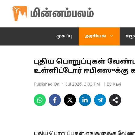
Skip
to
content
முகப்பு
அரசியல்
சமூ
புதிய பொறுப்புகள் வேண்
உள்ளிட்டோர் ஈபிஎஸுக்கு க
Published On:
1 Jul 2026, 3:03 PM
| By Kavi
புதிய பொறுப்புகள் எங்களுக்கு வேண்