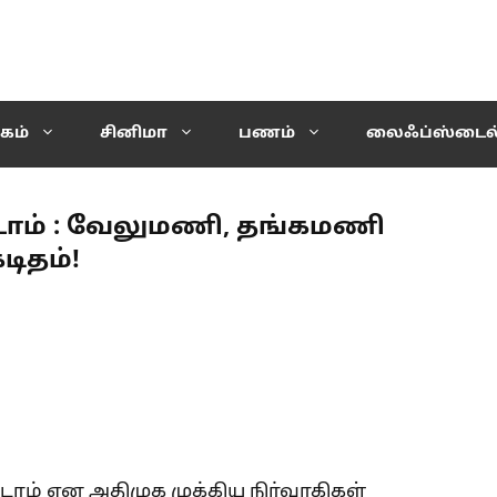
கம்
சினிமா
பணம்
லைஃப்ஸ்டைல
டாம் : வேலுமணி, தங்கமணி
டிதம்!
டாம் என அதிமுக முக்கிய நிர்வாகிகள்