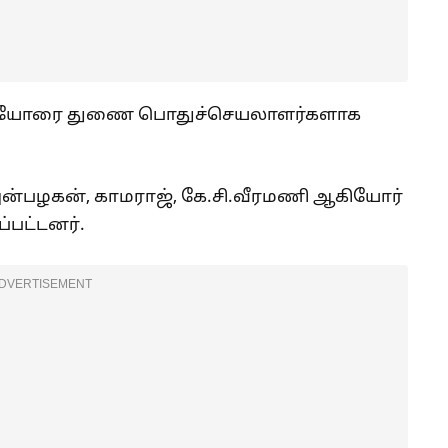
ஆகியோரை துணை பொதுச்செயலாளர்களாக
அன்பழகன், காமராஜ், கே.சி.வீரமணி ஆகியோர்
்பட்டனர்.
DVERTISEMENT