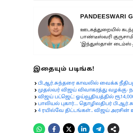
PANDEESWARI 
ஊடகத்துறையில் கடந்த
பாண்டீஸ்வரி குருசாமி
'இந்துஸ்தான் டைம்ஸ்
இதையும் படிங்க!
பி.ஆர்.சுந்தரை காவலில் வைக்க நீதிபதி
முதல்வர் விஜய் விவாகரத்து வழக்க
விஜய் பட்ஜெட்: ஓய்வூதியத்தில் ரூ14,0
பாலியல் புகார்… தொழிலதிபர் பி.ஆர்.ச
4 ரயில்வே திட்டங்கள்.. விஜய் அரசின் 