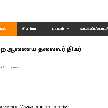
கம்
சினிமா
பணம்
லைஃப்ஸ்டைல
முறை ஆணைய தலைவர் திடீர்
ri Gurusamy
முறைப்படுத்தவும், நுகர்வோரின்