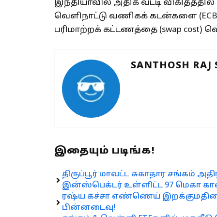
இந்தியாவில் அதிக வட்டி விகிதத்தில்
வெளிநாட்டு வணிகக் கடன்களை (ECB) ஊ
பரிமாற்றக் கட்டணத்தை (swap cost) வ
SANTHOSH RAJ
இதையும் படிங்க!
திருப்பூர் மாவட்ட சுகாதார சங்கம் அதி
இன்ஸ்பெக்டர் உள்ளிட்ட 97 மெகா க
ரஷ்ய கச்சா எண்ணெய் இறக்குமதியை 
பின்னடைவு!