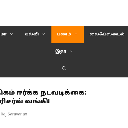
ிமா
கல்வி
பணம்
லைஃப்ஸ்டைல்
இதர
ம் ஈர்க்க நடவடிக்கை:
ரிசர்வ் வங்கி!
 Raj Saravanan