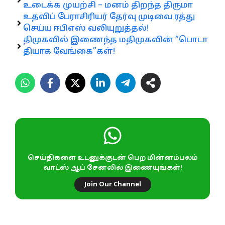
உடைக்க முயற்சி – மனம் திறந்த திருமா
உதவிப் பேராசிரியர் தேர்வு முடிவை ரத்து
செய்ய ஈபிஎஸ் வலியுறுத்தல்!
திமுகவில் இணைந்த மதிமுகவின் ”பொடா
தியாக வேங்கை”கள்!
செய்திகளை உடனுக்குடன் பெற மின்னம்பலம்
வாட்ஸ் ஆப் சேனலில் இணையுங்கள்!
Join Our Channel