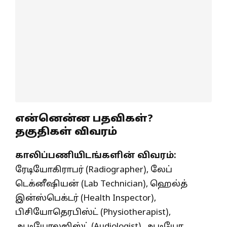
என்னென்ன பதவிகள்?
தகுதிகள் விவரம்
காலிப்பணியிடங்களின் விவரம்:
ரேடியோகிராபர் (Radiographer), லேப்
டெக்னீஷியன் (Lab Technician), ஹெல்த்
இன்ஸ்பெக்டர் (Health Inspector),
பிசியோதெரபிஸ்ட் (Physiotherapist),
ஆடியோலஜிஸ்ட் (Audiologist), ஆடியோ