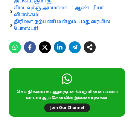
அப்டேட் குமாரு
சிம்புவுக்கு அம்மாவா… : ஆண்ட்ரியா
விளக்கம்!
திரிஷா நற்பணி மன்றம்… மதுரையில்
போஸ்டர்!
செய்திகளை உடனுக்குடன் பெற மின்னம்பலம்
வாட்ஸ் ஆப் சேனலில் இணையுங்கள்!
Join Our Channel