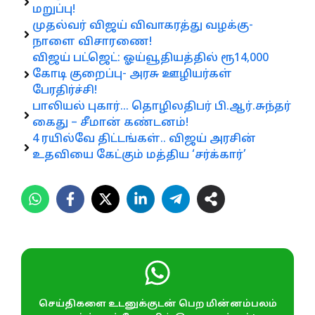
மறுப்பு!
முதல்வர் விஜய் விவாகரத்து வழக்கு-
நாளை விசாரணை!
விஜய் பட்ஜெட்: ஓய்வூதியத்தில் ரூ14,000
கோடி குறைப்பு- அரசு ஊழியர்கள்
பேரதிர்ச்சி!
பாலியல் புகார்… தொழிலதிபர் பி.ஆர்.சுந்தர்
கைது – சீமான் கண்டனம்!
4 ரயில்வே திட்டங்கள்.. விஜய் அரசின்
உதவியை கேட்கும் மத்திய ‘சர்க்கார்’
செய்திகளை உடனுக்குடன் பெற மின்னம்பலம்