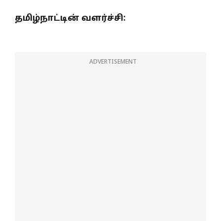
தமிழ்நாட்டின் வளர்ச்சி:
current affairs
tamil urbanization
ADVERTISEMENT