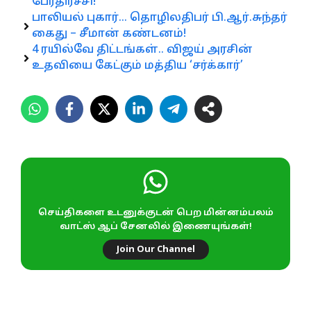
பேரதிர்ச்சி!
பாலியல் புகார்… தொழிலதிபர் பி.ஆர்.சுந்தர்
கைது – சீமான் கண்டனம்!
4 ரயில்வே திட்டங்கள்.. விஜய் அரசின்
உதவியை கேட்கும் மத்திய ‘சர்க்கார்’
செய்திகளை உடனுக்குடன் பெற மின்னம்பலம்
வாட்ஸ் ஆப் சேனலில் இணையுங்கள்!
Join Our Channel