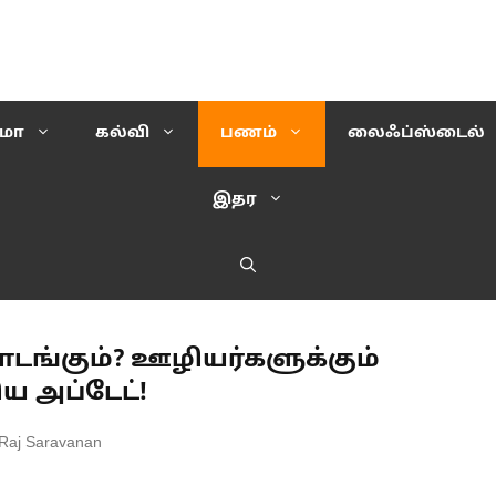
ிமா
கல்வி
பணம்
லைஃப்ஸ்டைல்
இதர
ங்கும்? ஊழியர்களுக்கும்
ய அப்டேட்!
 Raj Saravanan