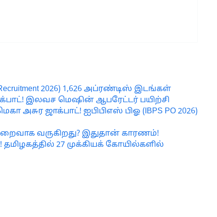
cruitment 2026) 1,626 அப்ரண்டிஸ் இடங்கள்
ஜாக்பாட்! இலவச மெஷின் ஆபரேட்டர் பயிற்சி
 மெகா அசுர ஜாக்பாட்! ஐபிபிஎஸ் பிஓ (IBPS PO 2026)
ுறைவாக வருகிறது? இதுதான் காரணம்!
ு! தமிழகத்தில் 27 முக்கியக் கோயில்களில்