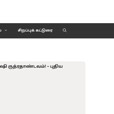
்
சிறப்புக் கட்டுரை
 ருத்ரதாண்டவம்! – புதிய