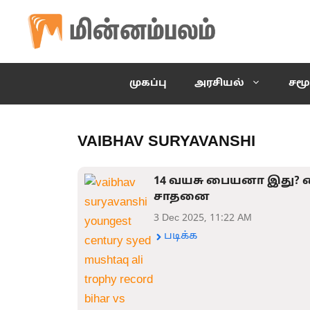
Skip
to
content
முகப்பு
அரசியல்
சமூ
VAIBHAV SURYAVANSHI
14 வயசு பையனா இது? ச
சாதனை
3 Dec 2025, 11:22 AM
படிக்க