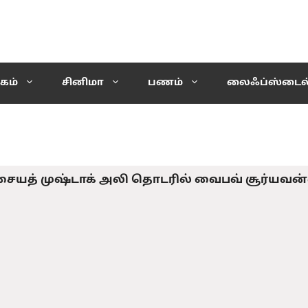
கம்
சினிமா
பணம்
லைஃப்ஸ்டைல
ையத் முஷ்டாக் அலி தொடரில் வைபவ் சூர்யவன்ஷி